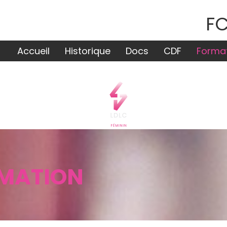
FC
Accueil
Historique
Docs
CDF
Forma
MATION