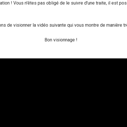
on ! Vous n'êtes pas obligé de le suivre d'une traite, il est pos
 de visionner la vidéo suivante qui vous montre de manière très p
Bon visionnage !